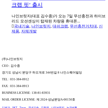
크랩 핏’ 출시
나인브릿지(대표 김수종)가 오는 7일 무선충전과 하이브
리드 모션센싱이 탑재된 차량용 휴대폰...
국내기술
,
나인브릿지
,
대쉬크랩
,
무선충전거치대
,
신
제품
,
자체개발
(주)나인브릿지
CEO : 김수종
경기도 성남시 분당구 하오개로 344번길 8 나인스퀘어빌딩
TEL : 031-384-0912
FAX : 031-384-0913
BUSINESS LICENSE: 138-81-83931
MAIL ORDER LICENSE: 제 2024-성남분당A-00150호
11번가
SKT
Tmap
국내기술
김동연
나인브릿지
누구버튼