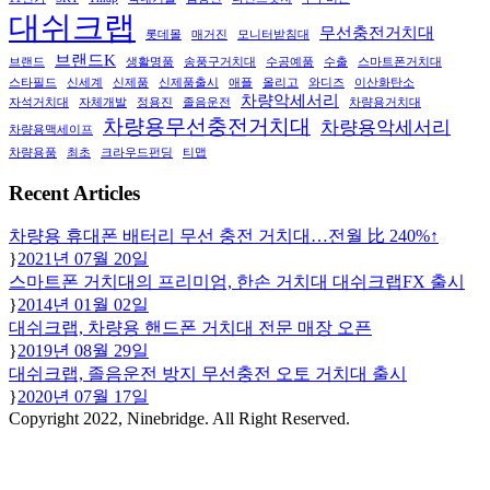
대쉬크랩
무선충전거치대
롯데몰
매거진
모니터받침대
브랜드K
브랜드
생활명품
송풍구거치대
수공예품
수출
스마트폰거치대
스타필드
신세계
신제품
신제품출시
애플
올리고
와디즈
이산화탄소
차량악세서리
자석거치대
자체개발
정용진
졸음운전
차량용거치대
차량용무선충전거치대
차량용악세서리
차량용맥세이프
차량용품
최초
크라우드펀딩
티맵
Recent Articles
차량용 휴대폰 배터리 무선 충전 거치대…전월 比 240%↑
2021년 07월 20일
스마트폰 거치대의 프리미엄, 한손 거치대 대쉬크랩FX 출시
2014년 01월 02일
대쉬크랩, 차량용 핸드폰 거치대 전문 매장 오픈
2019년 08월 29일
대쉬크랩, 졸음운전 방지 무선충전 오토 거치대 출시
2020년 07월 17일
Copyright 2022, Ninebridge. All Right Reserved.