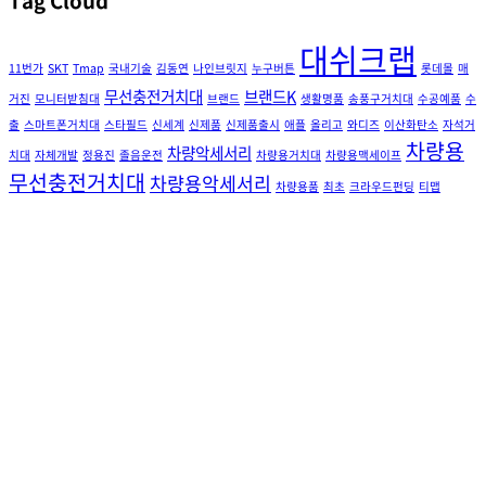
Tag Cloud
대쉬크랩
11번가
SKT
Tmap
국내기술
김동연
나인브릿지
누구버튼
롯데몰
매
무선충전거치대
브랜드K
거진
모니터받침대
브랜드
생활명품
송풍구거치대
수공예품
수
출
스마트폰거치대
스타필드
신세계
신제품
신제품출시
애플
올리고
와디즈
이산화탄소
자석거
차량용
차량악세서리
치대
자체개발
정용진
졸음운전
차량용거치대
차량용맥세이프
무선충전거치대
차량용악세서리
차량용품
최초
크라우드펀딩
티맵