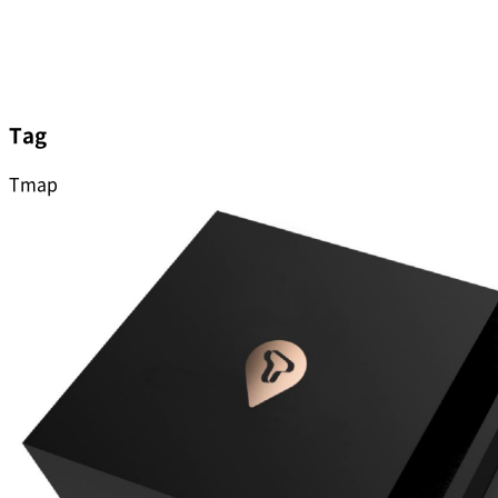
Tag
Tmap