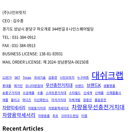
(주)나인브릿지
CEO : 김수종
경기도 성남시 분당구 하오개로 344번길 8 나인스퀘어빌딩
TEL : 031-384-0912
FAX : 031-384-0913
BUSINESS LICENSE: 138-81-83931
MAIL ORDER LICENSE: 제 2024-성남분당A-00150호
대쉬크랩
11번가
SKT
Tmap
국내기술
김동연
나인브릿지
누구버튼
무선충전거치대
브랜드K
롯데몰
매거진
모니터받침대
브랜드
생활명품
송풍구거치대
수공예품
수출
스마트폰거치대
스타필드
신세계
신제품
신제품출시
애플
올리고
와디즈
이산화탄소
자석거치대
자체개발
정용진
졸음운전
차량용무선충전거치대
차량악세서리
차량용거치대
차량용맥세이프
차량용악세서리
차량용품
최초
크라우드펀딩
티맵
Recent Articles