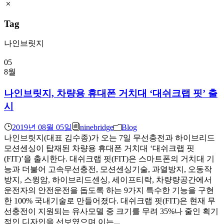
Tag
나인브릿지
05
8월
나인브릿지, 차량용 휴대폰 거치대 ‘대쉬크랩 핏’ 출
시
2019년 08월 05일
ninebridge
Blog
나인브릿지(대표 김수종)가 오는 7일 무선충전과 하이브리드
모션센싱이 탑재된 차량용 휴대폰 거치대 ‘대쉬크랩 핏
(FIT)’을 출시한다. 대쉬크랩 핏(FIT)은 스마트폰의 거치대 기
능과 더불어 고속무선충전, 모션센싱기술, 과열방지, 오동작
방지, 스윙암, 하이브리드센싱, 세이프티락, 차량량공간에서
운전자의 안전운전을 돕도록 하는 9가지 특수한 기능을 구현
한 100% 국내기술로 만들어졌다. 대쉬크랩 핏(FIT)은 현재 무
선충전이 지원되는 유사모델 중 크기를 무려 35%나 줄인 획기
적인 디자인을 선보였으며 이는...