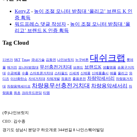
Kerry.Z
-
높이 조절 모니터 받침대 ‘올리고’ 브랜드 K 인
증 획득
워드프레스 댓글 작성자
-
높이 조절 모니터 받침대 ‘올
리고’ 브랜드 K 인증 획득
Tag Cloud
대쉬크랩
11번가
SKT
Tmap
국내기술
김동연
나인브릿지
누구버튼
롯데
무선충전거치대
브랜드K
몰
매거진
모니터받침대
브랜드
생활명품
송풍구거치
대
수공예품
수출
스마트폰거치대
스타필드
신세계
신제품
신제품출시
애플
올리고
와
차량악세서리
디즈
이산화탄소
자석거치대
자체개발
정용진
졸음운전
차량용거치
차량용무선충전거치대
차량용악세서리
대
차량용맥세이프
차
량용품
최초
크라우드펀딩
티맵
(주)나인브릿지
CEO : 김수종
경기도 성남시 분당구 하오개로 344번길 8 나인스퀘어빌딩