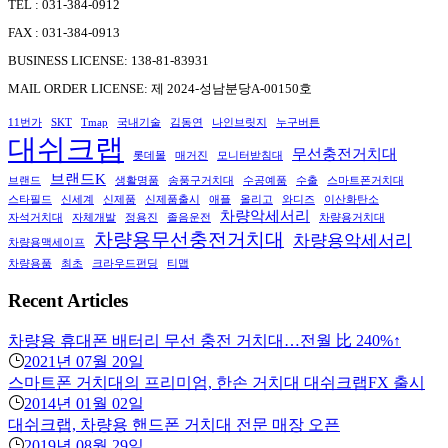
TEL : 031-384-0912
FAX : 031-384-0913
BUSINESS LICENSE: 138-81-83931
MAIL ORDER LICENSE: 제 2024-성남분당A-00150호
11번가
SKT
Tmap
국내기술
김동연
나인브릿지
누구버튼
대쉬크랩
무선충전거치대
롯데몰
매거진
모니터받침대
브랜드K
브랜드
생활명품
송풍구거치대
수공예품
수출
스마트폰거치대
스타필드
신세계
신제품
신제품출시
애플
올리고
와디즈
이산화탄소
차량악세서리
자석거치대
자체개발
정용진
졸음운전
차량용거치대
차량용무선충전거치대
차량용악세서리
차량용맥세이프
차량용품
최초
크라우드펀딩
티맵
Recent Articles
차량용 휴대폰 배터리 무선 충전 거치대…전월 比 240%↑
2021년 07월 20일
스마트폰 거치대의 프리미엄, 한손 거치대 대쉬크랩FX 출시
2014년 01월 02일
대쉬크랩, 차량용 핸드폰 거치대 전문 매장 오픈
2019년 08월 29일