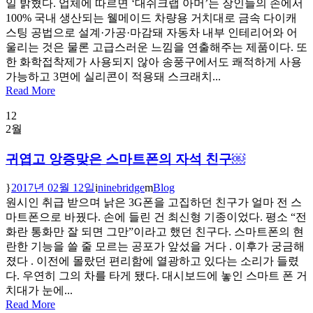
일 밝혔다. 업체에 따르면 ‘대쉬크랩 아머’는 장인들의 손에서
100% 국내 생산되는 웰메이드 차량용 거치대로 금속 다이캐
스팅 공법으로 설계·가공·마감돼 자동차 내부 인테리어와 어
울리는 것은 물론 고급스러운 느낌을 연출해주는 제품이다. 또
한 화학접착제가 사용되지 않아 송풍구에서도 쾌적하게 사용
가능하고 3면에 실리콘이 적용돼 스크래치...
Read More
12
2월
귀엽고 앙증맞은 스마트폰의 자석 친구￼
2017년 02월 12일
ninebridge
Blog
원시인 취급 받으며 낡은 3G폰을 고집하던 친구가 얼마 전 스
마트폰으로 바꿨다. 손에 들린 건 최신형 기종이었다. 평소 “전
화란 통화만 잘 되면 그만”이라고 했던 친구다. 스마트폰의 현
란한 기능을 쓸 줄 모르는 공포가 앞섰을 거다 . 이후가 궁금해
졌다 . 이전에 몰랐던 편리함에 열광하고 있다는 소리가 들렸
다. 우연히 그의 차를 타게 됐다. 대시보드에 놓인 스마트 폰 거
치대가 눈에...
Read More