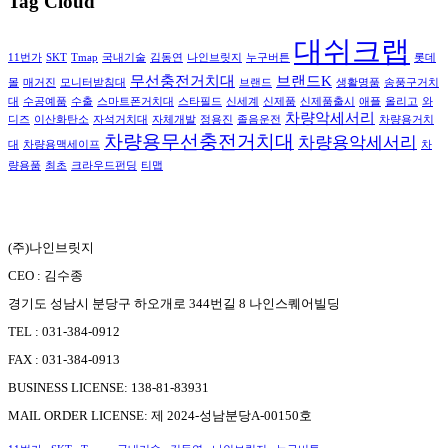
Tag Cloud
대쉬크랩
11번가
SKT
Tmap
국내기술
김동연
나인브릿지
누구버튼
롯데
무선충전거치대
브랜드K
몰
매거진
모니터받침대
브랜드
생활명품
송풍구거치
대
수공예품
수출
스마트폰거치대
스타필드
신세계
신제품
신제품출시
애플
올리고
와
차량악세서리
디즈
이산화탄소
자석거치대
자체개발
정용진
졸음운전
차량용거치
차량용무선충전거치대
차량용악세서리
대
차량용맥세이프
차
량용품
최초
크라우드펀딩
티맵
(주)나인브릿지
CEO : 김수종
경기도 성남시 분당구 하오개로 344번길 8 나인스퀘어빌딩
TEL : 031-384-0912
FAX : 031-384-0913
BUSINESS LICENSE: 138-81-83931
MAIL ORDER LICENSE: 제 2024-성남분당A-00150호