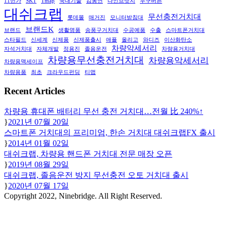
11번가
SKT
Tmap
국내기술
김동연
나인브릿지
누구버튼
대쉬크랩
무선충전거치대
롯데몰
매거진
모니터받침대
브랜드K
브랜드
생활명품
송풍구거치대
수공예품
수출
스마트폰거치대
스타필드
신세계
신제품
신제품출시
애플
올리고
와디즈
이산화탄소
차량악세서리
자석거치대
자체개발
정용진
졸음운전
차량용거치대
차량용무선충전거치대
차량용악세서리
차량용맥세이프
차량용품
최초
크라우드펀딩
티맵
Recent Articles
차량용 휴대폰 배터리 무선 충전 거치대…전월 比 240%↑
2021년 07월 20일
스마트폰 거치대의 프리미엄, 한손 거치대 대쉬크랩FX 출시
2014년 01월 02일
대쉬크랩, 차량용 핸드폰 거치대 전문 매장 오픈
2019년 08월 29일
대쉬크랩, 졸음운전 방지 무선충전 오토 거치대 출시
2020년 07월 17일
Copyright 2022, Ninebridge. All Right Reserved.