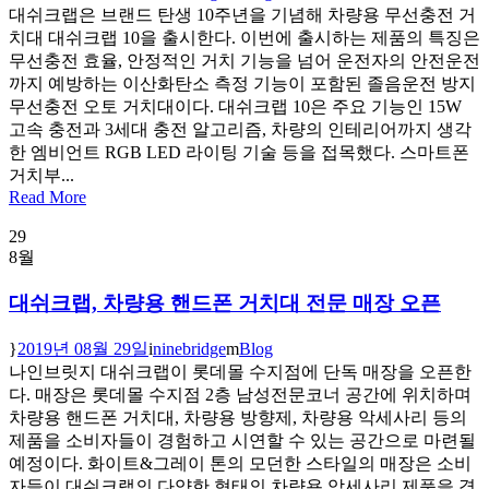
대쉬크랩은 브랜드 탄생 10주년을 기념해 차량용 무선충전 거
치대 대쉬크랩 10을 출시한다. 이번에 출시하는 제품의 특징은
무선충전 효율, 안정적인 거치 기능을 넘어 운전자의 안전운전
까지 예방하는 이산화탄소 측정 기능이 포함된 졸음운전 방지
무선충전 오토 거치대이다. 대쉬크랩 10은 주요 기능인 15W
고속 충전과 3세대 충전 알고리즘, 차량의 인테리어까지 생각
한 엠비언트 RGB LED 라이팅 기술 등을 접목했다. 스마트폰
거치부...
Read More
29
8월
대쉬크랩, 차량용 핸드폰 거치대 전문 매장 오픈
2019년 08월 29일
ninebridge
Blog
나인브릿지 대쉬크랩이 롯데몰 수지점에 단독 매장을 오픈한
다. 매장은 롯데몰 수지점 2층 남성전문코너 공간에 위치하며
차량용 핸드폰 거치대, 차량용 방향제, 차량용 악세사리 등의
제품을 소비자들이 경험하고 시연할 수 있는 공간으로 마련될
예정이다. 화이트&그레이 톤의 모던한 스타일의 매장은 소비
자들이 대쉬크랩의 다양한 형태의 차량용 악세사리 제품을 경