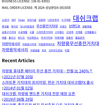
BUSINESS LICENSE: 138-81-83931
MAIL ORDER LICENSE: 제 2024-성남분당A-00150호
대쉬크랩
11번가
SKT
Tmap
국내기술
김동연
나인브릿지
누구버튼
무선충전거치대
브랜드K
롯데몰
매거진
모니터받침대
브랜드
생활명품
송풍구거치대
수공예품
수출
스마트폰거치대
스타필드
신세계
신제품
신제품출시
애플
올리고
와디즈
이산화탄소
자석거치대
자체개발
정용진
졸음운전
차량용무선충전거치대
차량악세서리
차량용거치대
차량용맥세이프
차량용악세서리
차량용품
최초
크라우드펀딩
티맵
Recent Articles
차량용 휴대폰 배터리 무선 충전 거치대…전월 比 240%↑
2021년 07월 20일
스마트폰 거치대의 프리미엄, 한손 거치대 대쉬크랩FX 출시
2014년 01월 02일
대쉬크랩, 차량용 핸드폰 거치대 전문 매장 오픈
2019년 08월 29일
대쉬크랩, 졸음운전 방지 무선충전 오토 거치대 출시