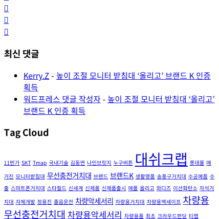
최신 댓글
Kerry.Z
-
높이 조절 모니터 받침대 ‘올리고’ 브랜드 K 인증
획득
워드프레스 댓글 작성자
-
높이 조절 모니터 받침대 ‘올리고’
브랜드 K 인증 획득
Tag Cloud
대쉬크랩
11번가
SKT
Tmap
국내기술
김동연
나인브릿지
누구버튼
롯데몰
매
무선충전거치대
브랜드K
거진
모니터받침대
브랜드
생활명품
송풍구거치대
수공예품
수
출
스마트폰거치대
스타필드
신세계
신제품
신제품출시
애플
올리고
와디즈
이산화탄소
자석거
차량용
차량악세서리
치대
자체개발
정용진
졸음운전
차량용거치대
차량용맥세이프
무선충전거치대
차량용악세서리
차량용품
최초
크라우드펀딩
티맵