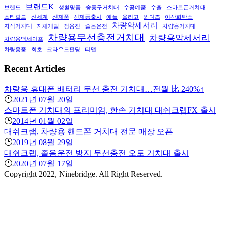
브랜드K
브랜드
생활명품
송풍구거치대
수공예품
수출
스마트폰거치대
스타필드
신세계
신제품
신제품출시
애플
올리고
와디즈
이산화탄소
차량악세서리
자석거치대
자체개발
정용진
졸음운전
차량용거치대
차량용무선충전거치대
차량용악세서리
차량용맥세이프
차량용품
최초
크라우드펀딩
티맵
Recent Articles
차량용 휴대폰 배터리 무선 충전 거치대…전월 比 240%↑
2021년 07월 20일
스마트폰 거치대의 프리미엄, 한손 거치대 대쉬크랩FX 출시
2014년 01월 02일
대쉬크랩, 차량용 핸드폰 거치대 전문 매장 오픈
2019년 08월 29일
대쉬크랩, 졸음운전 방지 무선충전 오토 거치대 출시
2020년 07월 17일
Copyright 2022, Ninebridge. All Right Reserved.