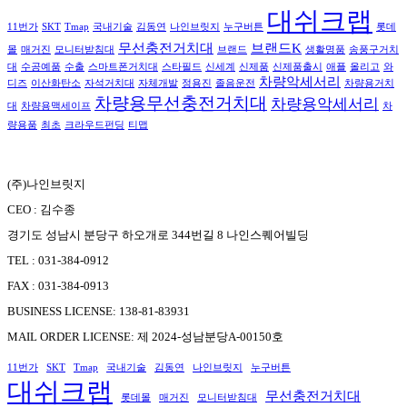
대쉬크랩
11번가
SKT
Tmap
국내기술
김동연
나인브릿지
누구버튼
롯데
무선충전거치대
브랜드K
몰
매거진
모니터받침대
브랜드
생활명품
송풍구거치
대
수공예품
수출
스마트폰거치대
스타필드
신세계
신제품
신제품출시
애플
올리고
와
차량악세서리
디즈
이산화탄소
자석거치대
자체개발
정용진
졸음운전
차량용거치
차량용무선충전거치대
차량용악세서리
대
차량용맥세이프
차
량용품
최초
크라우드펀딩
티맵
(주)나인브릿지
CEO : 김수종
경기도 성남시 분당구 하오개로 344번길 8 나인스퀘어빌딩
TEL : 031-384-0912
FAX : 031-384-0913
BUSINESS LICENSE: 138-81-83931
MAIL ORDER LICENSE: 제 2024-성남분당A-00150호
11번가
SKT
Tmap
국내기술
김동연
나인브릿지
누구버튼
대쉬크랩
무선충전거치대
롯데몰
매거진
모니터받침대