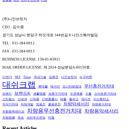
량용품
최초
크라우드펀딩
티맵
(주)나인브릿지
CEO : 김수종
경기도 성남시 분당구 하오개로 344번길 8 나인스퀘어빌딩
TEL : 031-384-0912
FAX : 031-384-0913
BUSINESS LICENSE: 138-81-83931
MAIL ORDER LICENSE: 제 2024-성남분당A-00150호
11번가
SKT
Tmap
국내기술
김동연
나인브릿지
누구버튼
대쉬크랩
무선충전거치대
롯데몰
매거진
모니터받침대
브랜드K
브랜드
생활명품
송풍구거치대
수공예품
수출
스마트폰거치대
스타필드
신세계
신제품
신제품출시
애플
올리고
와디즈
이산화탄소
차량악세서리
자석거치대
자체개발
정용진
졸음운전
차량용거치대
차량용무선충전거치대
차량용악세서리
차량용맥세이프
차량용품
최초
크라우드펀딩
티맵
Recent Articles