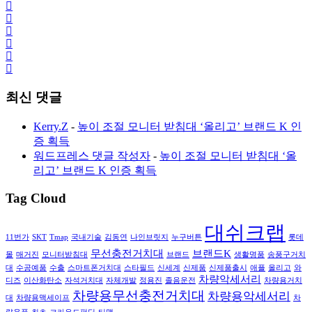
최신 댓글
Kerry.Z
-
높이 조절 모니터 받침대 ‘올리고’ 브랜드 K 인
증 획득
워드프레스 댓글 작성자
-
높이 조절 모니터 받침대 ‘올
리고’ 브랜드 K 인증 획득
Tag Cloud
대쉬크랩
11번가
SKT
Tmap
국내기술
김동연
나인브릿지
누구버튼
롯데
무선충전거치대
브랜드K
몰
매거진
모니터받침대
브랜드
생활명품
송풍구거치
대
수공예품
수출
스마트폰거치대
스타필드
신세계
신제품
신제품출시
애플
올리고
와
차량악세서리
디즈
이산화탄소
자석거치대
자체개발
정용진
졸음운전
차량용거치
차량용무선충전거치대
차량용악세서리
대
차량용맥세이프
차